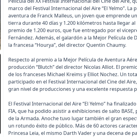
Película del XX Festival Internacional del Cine del Aire,
marco del Festival Internacional del Aire “El Yelmo”. La
aventura de Franck Malleus, un joven que emprende una 
tierra durante 40 días y 1.200 kilómetros hasta llegar a
premio de 1.200 euros, que fue entregado por el vicepr
Fernández. Además, el galardón a la Mejor Película de 
la francesa “Hourya”, del director Quentin Chaumy.
Respecto al premio a la Mejor Película de Aventura Aére
producción “Blutch” del director Nicolas Alliot. El premio
de los franceses Michael Kreims y Elliot Nochez. Un to
participado en el Festival Internacional del Cine del Ai
gran nivel de producciones y una excelente respuesta p
El Festival Internacional del Aire “El Yelmo” ha finaliza
FIA, que ha podido asistir a exhibiciones de salto BASE
de la Armada. Anoche tuvo lugar también el gran espectá
un rotundo éxito de público. Más de 60 actores caracter
Princesa Leia, el mismo Darth Vader y una decena de p