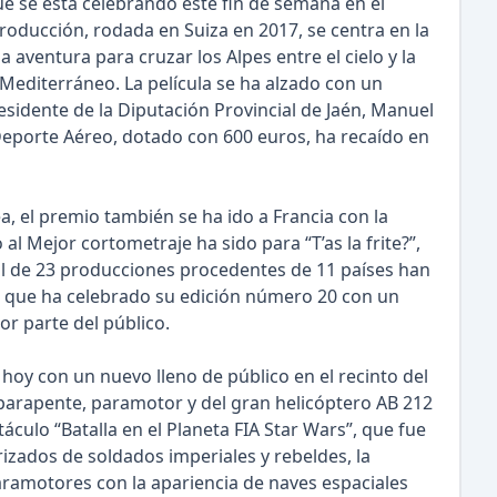
 que se está celebrando este fin de semana en el
 producción, rodada en Suiza en 2017, se centra en la
aventura para cruzar los Alpes entre el cielo y la
l Mediterráneo. La película se ha alzado con un
esidente de la Diputación Provincial de Jaén, Manuel
Deporte Aéreo, dotado con 600 euros, ha recaído en
a, el premio también se ha ido a Francia con la
 al Mejor cortometraje ha sido para “T’as la frite?”,
tal de 23 producciones procedentes de 11 países han
re, que ha celebrado su edición número 20 con un
or parte del público.
do hoy con un nuevo lleno de público en el recinto del
, parapente, paramotor y del gran helicóptero AB 212
culo “Batalla en el Planeta FIA Star Wars”, que fue
izados de soldados imperiales y rebeldes, la
aramotores con la apariencia de naves espaciales