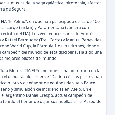
, la música de la saga galáctica, pirotecnia, efectos
rra de Segura.
 FIA “El Yelmo”, en que han participado cerca de 100
 Trail Largo (25 km) y Paramontaña (carrera con
l recinto del FIA). Los vencedores san sido Andrés
la y Rafael Bermúdez (Trail Corto) y Manuel Benavides
Drone World Cup, la Fórmula 1 de los drones, donde
ual campeón del mundo de esta disciplina. Ha sido una
os mejores pilotos del mundo.
 Ruta Motera FIA El Yelmo, que se ha adentrado en la
o en el espectáculo circense “Decir…co”. Los pilotos han
ico piloto y diseñador de equipos de vuelo Bruce
seño y simulación de incidencias en vuelo. En el
, el argentino Daniel Crespo, actual campeón de
a tenido el honor de dejar sus huellas en el Paseo de