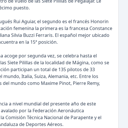
 de Vuelo de las Siete Pilillas de Pegalajar. Le
décimo puesto.
rtugués Rui Aguiar, el segundo es el francés Honorin
ficación femenina la primera es la francesa Constance
liana Silvia Buzzi Ferraris. El español mejor ubicado
ncuentra en la 15ª posición.
 acoge por segunda vez, se celebra hasta el
as Siete Pilillas de la localidad de Mágina, como se
ión participan un total de 135 pilotos de 33
 mundo, Italia, Suiza, Alemania, etc. Entre los
nes del mundo como Maxime Pinot, Pierre Remy,
cia a nivel mundial del presente año de este
á avalado por la Federación Aeronáutica
 la Comisión Técnica Nacional de Parapente y el
 Andaluza de Deportes Aéreos.