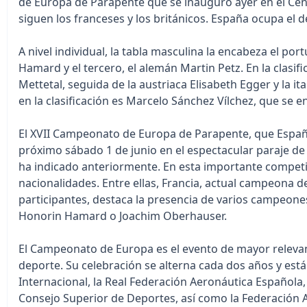
de Europa de Parapente que se inauguró ayer en el Centro
siguen los franceses y los británicos. España ocupa el 
A nivel individual, la tabla masculina la encabeza el po
Hamard y el tercero, el alemán Martin Petz. En la clasi
Mettetal, seguida de la austriaca Elisabeth Egger y la ita
en la clasificación es Marcelo Sánchez Vílchez, que se e
El XVII Campeonato de Europa de Parapente, que España
próximo sábado 1 de junio en el espectacular paraje de l
ha indicado anteriormente. En esta importante competic
nacionalidades. Entre ellas, Francia, actual campeona del
participantes, destaca la presencia de varios campeo
Honorin Hamard o Joachim Oberhauser.
El Campeonato de Europa es el evento de mayor relevan
deporte. Su celebración se alterna cada dos años y est
Internacional, la Real Federación Aeronáutica Española,
Consejo Superior de Deportes, así como la Federación