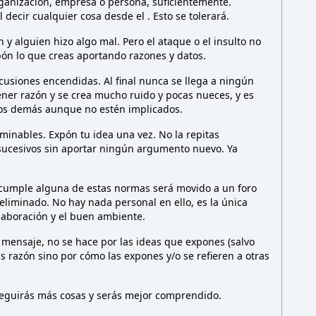
rganización, empresa o persona,
suficientemente.
l decir cualquier cosa desde el
. Esto
se tolerará.
y alguien hizo algo mal. Pero el ataque o el insulto no
ón lo que creas aportando razones y datos.
cusiones encendidas. Al final nunca se llega a ningún
ener razón y se crea mucho ruido y pocas nueces, y es
los demás aunque no estén implicados.
minables. Expón tu idea una vez. No la repitas
sucesivos sin aportar ningún argumento nuevo. Ya
 cumple alguna de estas normas será movido a un foro
liminado. No hay nada personal en ello, es la única
olaboración y el buen ambiente.
 mensaje, no se hace por las ideas que expones (salvo
as razón sino por cómo las expones y/o se refieren a otras
nseguirás más cosas y serás mejor comprendido.