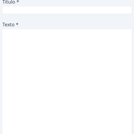
Título *
Texto *