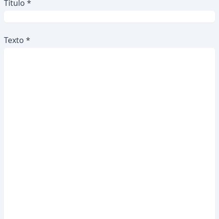
Título *
Texto *