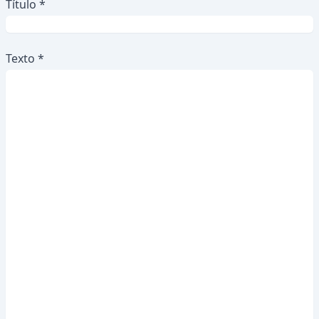
Título *
Texto *