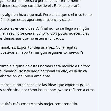
rganización, empresa o persona,
suficientemente.
l decir cualquier cosa desde el
. Esto
se tolerará.
y alguien hizo algo mal. Pero el ataque o el insulto no
ón lo que creas aportando razones y datos.
cusiones encendidas. Al final nunca se llega a ningún
ener razón y se crea mucho ruido y pocas nueces, y es
los demás aunque no estén implicados.
minables. Expón tu idea una vez. No la repitas
sucesivos sin aportar ningún argumento nuevo. Ya
 cumple alguna de estas normas será movido a un foro
liminado. No hay nada personal en ello, es la única
olaboración y el buen ambiente.
 mensaje, no se hace por las ideas que expones (salvo
as razón sino por cómo las expones y/o se refieren a otras
nseguirás más cosas y serás mejor comprendido.