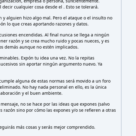
rganización, empresa o persona,
suficientemente.
l decir cualquier cosa desde el
. Esto
se tolerará.
y alguien hizo algo mal. Pero el ataque o el insulto no
ón lo que creas aportando razones y datos.
cusiones encendidas. Al final nunca se llega a ningún
ener razón y se crea mucho ruido y pocas nueces, y es
los demás aunque no estén implicados.
minables. Expón tu idea una vez. No la repitas
sucesivos sin aportar ningún argumento nuevo. Ya
 cumple alguna de estas normas será movido a un foro
liminado. No hay nada personal en ello, es la única
olaboración y el buen ambiente.
 mensaje, no se hace por las ideas que expones (salvo
as razón sino por cómo las expones y/o se refieren a otras
nseguirás más cosas y serás mejor comprendido.