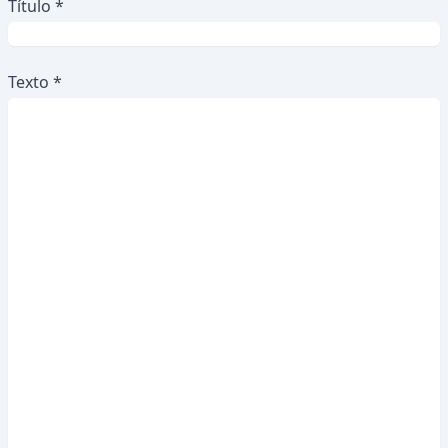
Título *
Texto *