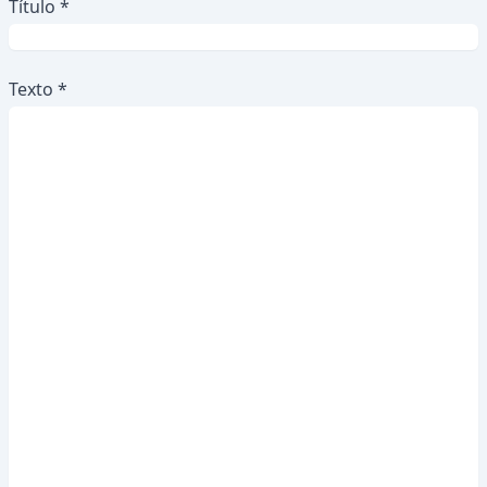
Título *
Texto *