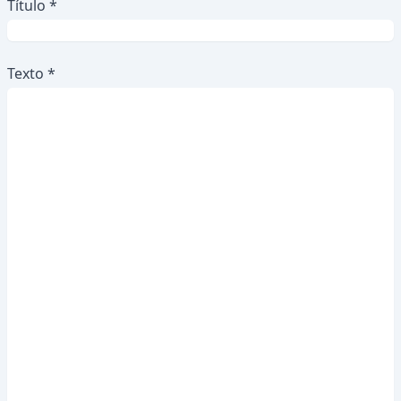
Título *
Texto *