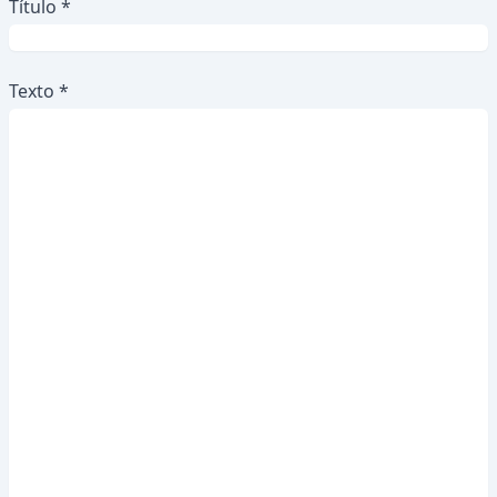
Título *
Texto *