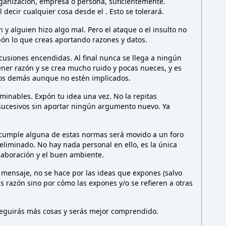
rganización, empresa o persona,
suficientemente.
l decir cualquier cosa desde el
. Esto
se tolerará.
y alguien hizo algo mal. Pero el ataque o el insulto no
ón lo que creas aportando razones y datos.
cusiones encendidas. Al final nunca se llega a ningún
ener razón y se crea mucho ruido y pocas nueces, y es
los demás aunque no estén implicados.
minables. Expón tu idea una vez. No la repitas
sucesivos sin aportar ningún argumento nuevo. Ya
 cumple alguna de estas normas será movido a un foro
liminado. No hay nada personal en ello, es la única
olaboración y el buen ambiente.
 mensaje, no se hace por las ideas que expones (salvo
as razón sino por cómo las expones y/o se refieren a otras
nseguirás más cosas y serás mejor comprendido.