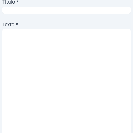
Título *
Texto *