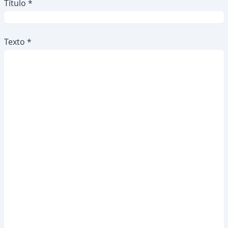
Título *
Texto *