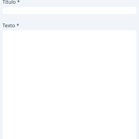
Título *
Texto *