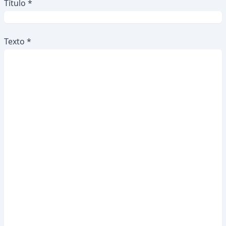
Título *
Texto *