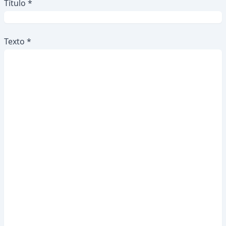
Título *
Texto *