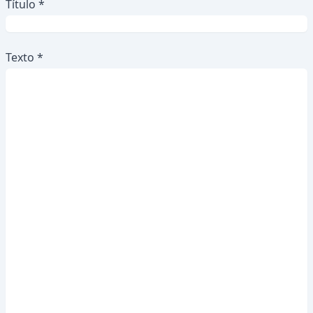
Título *
Texto *