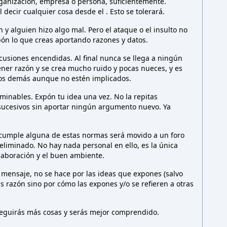
rganización, empresa o persona,
suficientemente.
l decir cualquier cosa desde el
. Esto
se tolerará.
y alguien hizo algo mal. Pero el ataque o el insulto no
ón lo que creas aportando razones y datos.
cusiones encendidas. Al final nunca se llega a ningún
ener razón y se crea mucho ruido y pocas nueces, y es
los demás aunque no estén implicados.
minables. Expón tu idea una vez. No la repitas
sucesivos sin aportar ningún argumento nuevo. Ya
 cumple alguna de estas normas será movido a un foro
liminado. No hay nada personal en ello, es la única
olaboración y el buen ambiente.
 mensaje, no se hace por las ideas que expones (salvo
as razón sino por cómo las expones y/o se refieren a otras
nseguirás más cosas y serás mejor comprendido.