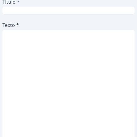
Título *
Texto *