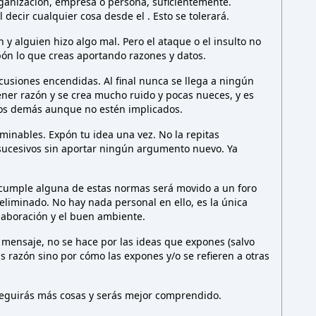
rganización, empresa o persona,
suficientemente.
l decir cualquier cosa desde el
. Esto
se tolerará.
y alguien hizo algo mal. Pero el ataque o el insulto no
ón lo que creas aportando razones y datos.
cusiones encendidas. Al final nunca se llega a ningún
ener razón y se crea mucho ruido y pocas nueces, y es
los demás aunque no estén implicados.
minables. Expón tu idea una vez. No la repitas
sucesivos sin aportar ningún argumento nuevo. Ya
 cumple alguna de estas normas será movido a un foro
liminado. No hay nada personal en ello, es la única
olaboración y el buen ambiente.
 mensaje, no se hace por las ideas que expones (salvo
as razón sino por cómo las expones y/o se refieren a otras
nseguirás más cosas y serás mejor comprendido.