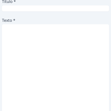
Título *
Texto *