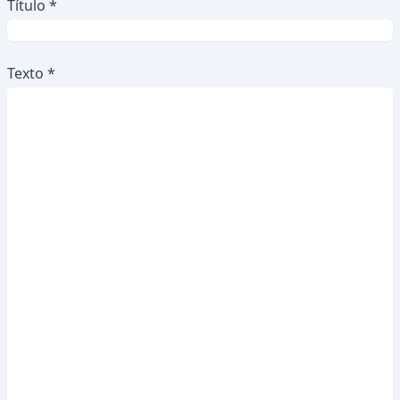
Título *
Texto *