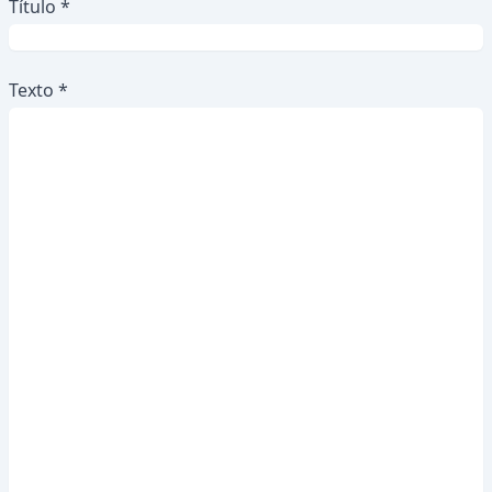
Título *
Texto *