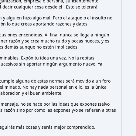
rganización, empresa o persona,
suficientemente.
l decir cualquier cosa desde el
. Esto
se tolerará.
y alguien hizo algo mal. Pero el ataque o el insulto no
ón lo que creas aportando razones y datos.
cusiones encendidas. Al final nunca se llega a ningún
ener razón y se crea mucho ruido y pocas nueces, y es
los demás aunque no estén implicados.
minables. Expón tu idea una vez. No la repitas
sucesivos sin aportar ningún argumento nuevo. Ya
 cumple alguna de estas normas será movido a un foro
liminado. No hay nada personal en ello, es la única
olaboración y el buen ambiente.
 mensaje, no se hace por las ideas que expones (salvo
as razón sino por cómo las expones y/o se refieren a otras
nseguirás más cosas y serás mejor comprendido.