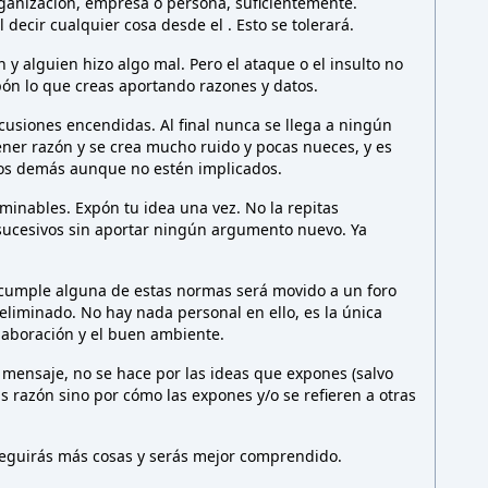
rganización, empresa o persona,
suficientemente.
l decir cualquier cosa desde el
. Esto
se tolerará.
y alguien hizo algo mal. Pero el ataque o el insulto no
ón lo que creas aportando razones y datos.
cusiones encendidas. Al final nunca se llega a ningún
ener razón y se crea mucho ruido y pocas nueces, y es
los demás aunque no estén implicados.
minables. Expón tu idea una vez. No la repitas
sucesivos sin aportar ningún argumento nuevo. Ya
 cumple alguna de estas normas será movido a un foro
liminado. No hay nada personal en ello, es la única
olaboración y el buen ambiente.
 mensaje, no se hace por las ideas que expones (salvo
as razón sino por cómo las expones y/o se refieren a otras
nseguirás más cosas y serás mejor comprendido.