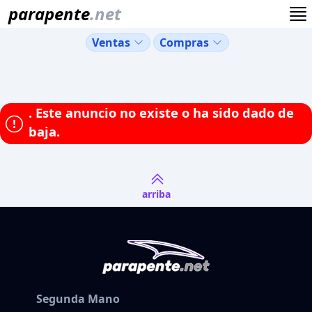
parapente
.net
Ventas
Compras
.
Este anuncio no existe o ha sido dado de
baja.
arriba
Segunda Mano