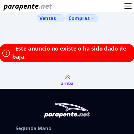
parapente
.net
Ventas
Compras
.
Este anuncio no existe o ha sido dado de
baja.
arriba
Segunda Mano