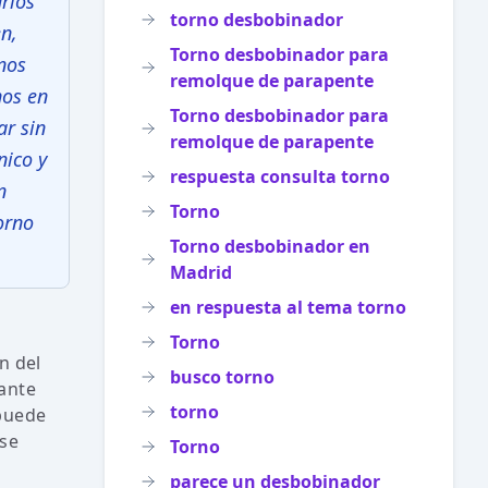
rios
torno desbobinador
n,
Torno desbobinador para
rnos
remolque de parapente
nos en
Torno desbobinador para
ar sin
remolque de parapente
nico y
respuesta consulta torno
n
Torno
orno
Torno desbobinador en
Madrid
en respuesta al tema torno
Torno
n del
busco torno
tante
torno
 puede
 se
Torno
parece un desbobinador