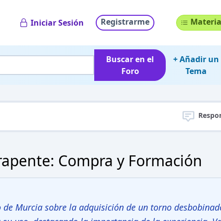
Registrarme
Materia
Iniciar Sesión
Buscar en el
+ Añadir un
Foro
Tema
Respo
rapente: Compra y Formación
o de Murcia sobre la adquisición de un torno desbobinado