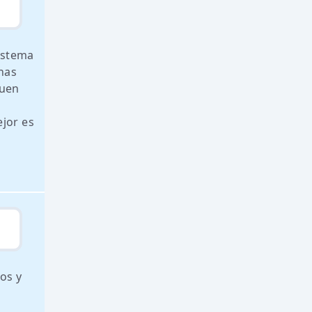
sistema
unas
buen
jor es
os y