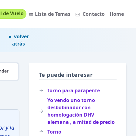
l de Vuelo
Lista de Temas
Contacto
Home
« volver
atrás
nder
Te puede interesar
torno para parapente
Yo vendo uno torno
desbobinador con
homologación DHV
alemana , a mitad de precio
r y la
Torno