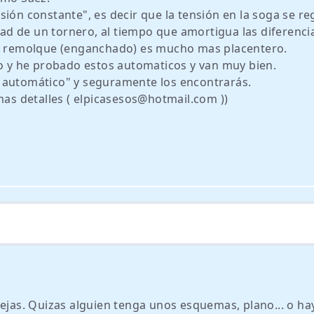
ión constante", es decir que la tensión en la soga se re
idad de un tornero, al tiempo que amortigua las diferenci
de remolque (enganchado) es mucho mas placentero.
no y he probado estos automaticos y van muy bien.
 automático" y seguramente los encontrarás.
mas detalles ( elpicasesos@hotmail.com ))
as. Quizas alguien tenga unos esquemas, plano... o ha