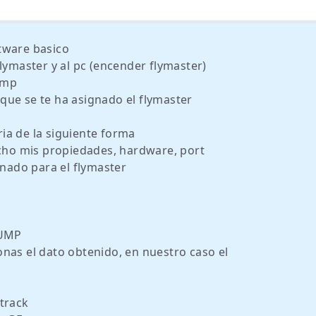
tware basico
lymaster y al pc (encender flymaster)
ump
que se te ha asignado el flymaster
ia de la siguiente forma
echo mis propiedades, hardware, port
ado para el flymaster
DUMP
nas el dato obtenido, en nuestro caso el
track