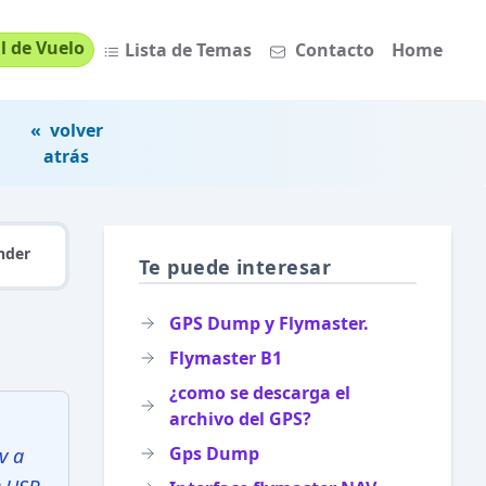
l de Vuelo
Lista de Temas
Contacto
Home
« volver
atrás
nder
Te puede interesar
GPS Dump y Flymaster.
Flymaster B1
¿como se descarga el
archivo del GPS?
Gps Dump
v a