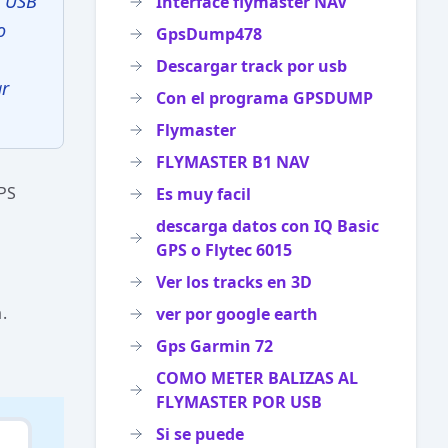
r USB
Interface flymaster NAV
o
GpsDump478
Descargar track por usb
ar
Con el programa GPSDUMP
Flymaster
FLYMASTER B1 NAV
GPS
Es muy facil
descarga datos con IQ Basic
GPS o Flytec 6015
Ver los tracks en 3D
.
ver por google earth
Gps Garmin 72
COMO METER BALIZAS AL
FLYMASTER POR USB
Si se puede