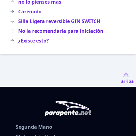
no lo pienses mas
Carenado
Silla Ligera reversible GIN SWITCH
No la recomendaría para iniciación
¿Existe esto?
arriba
Segunda Mano