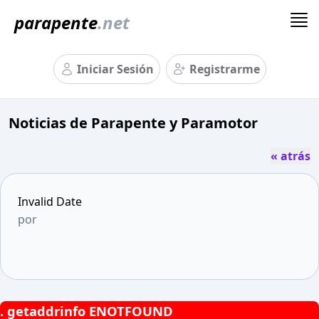
parapente
.net
Iniciar Sesión
Registrarme
Noticias de Parapente y Paramotor
« atrás
Invalid Date
por
.
getaddrinfo ENOTFOUND