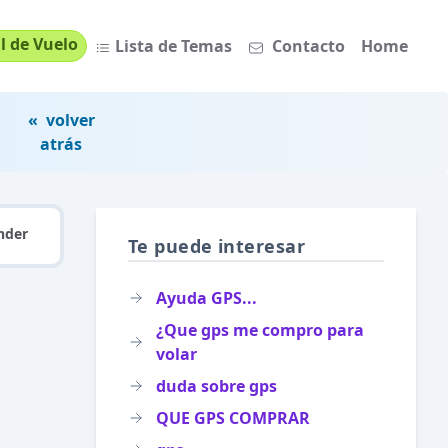
l de Vuelo
Lista de Temas
Contacto
Home
« volver
atrás
nder
Te puede interesar
Ayuda GPS...
¿Que gps me compro para
volar
duda sobre gps
QUE GPS COMPRAR