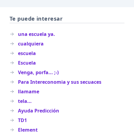
Te puede interesar
una escuela ya.
cualquiera
escuela
Escuela
Venga, porfa... ;-)
Para Intereconomia y sus secuaces
llamame
tela...
Ayuda Predicción
TD1
Element