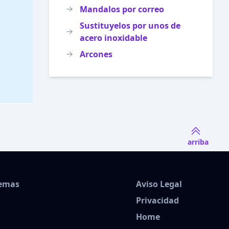
Mandalos por correo
Sustituyelos por unos de
acero inoxidable
Arcones
arriba
Temas
Aviso Legal
Privacidad
Home