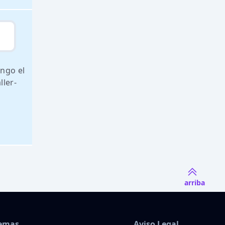
engo el
ller-
arriba
Temas
Aviso Legal