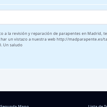
co a la revisión y reparación de parapentes en Madrid, t
har un vistazo a nuestra web http://madparapente.es/ta
0. Un saludo
Segunda Mano
Lista de 