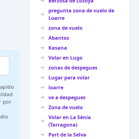
Berzosa de Lozoya
pregunta zona de vuelo de
Loarre
zona de vuelo
Abantos
Kasana
Volar en Lugo
zonas de despegues
Lugar para volar
rapido
loarre
alidad
ve a despegues
r por
Zona de vuelo
a
edio
Volar en La Sénia
(Tarragona)
Port de la Selva