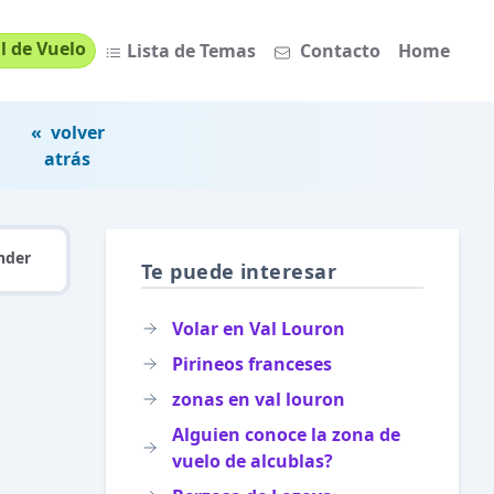
l de Vuelo
Lista de Temas
Contacto
Home
« volver
atrás
nder
Te puede interesar
Volar en Val Louron
Pirineos franceses
zonas en val louron
Alguien conoce la zona de
vuelo de alcublas?