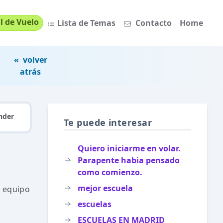
l de Vuelo
Lista de Temas
Contacto
Home
« volver
atrás
nder
Te puede interesar
Quiero iniciarme en volar.
Parapente habia pensado
como comienzo.
mejor escuela
r equipo
escuelas
ESCUELAS EN MADRID