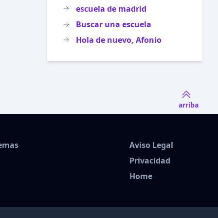
escuela de madrid
Buscar una escuela
Hola de nuevo, Afonio
arriba
Temas
Aviso Legal
Privacidad
Home