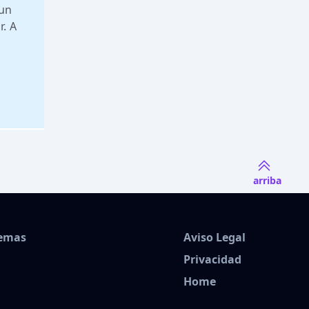
 un
. A
arriba
Temas
Aviso Legal
Privacidad
Home