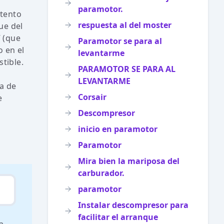
paramotor.
ntento
respuesta al del moster
ue del
7 (que
Paramotor se para al
o en el
levantarme
tible.
PARAMOTOR SE PARA AL
LEVANTARME
ma de
Corsair
e
Descompresor
inicio en paramotor
Paramotor
Mira bien la mariposa del
carburador.
paramotor
Instalar descompresor para
facilitar el arranque