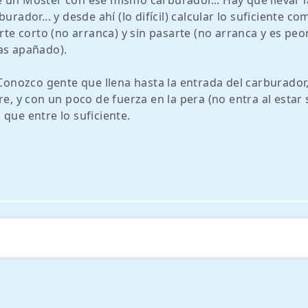
e un Moster con ese mismo carburador... Hay que llevar l
rador... y desde ahí (lo difícil) calcular lo suficiente co
rte corto (no arranca) y sin pasarte (no arranca y es peo
as apañado).
 Conozco gente que llena hasta la entrada del carburador
e, y con un poco de fuerza en la pera (no entra al estar 
que entre lo suficiente.