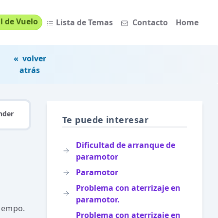
l de Vuelo
Lista de Temas
Contacto
Home
« volver
atrás
nder
Te puede interesar
Dificultad de arranque de
paramotor
Paramotor
Problema con aterrizaje en
paramotor.
tiempo.
Problema con aterrizaje en