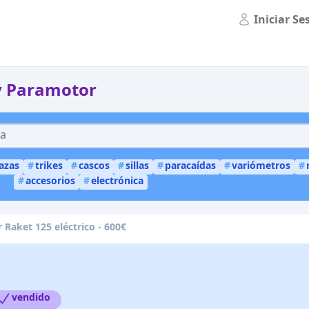
Iniciar Se
y Paramotor
lazas
#
trikes
#
cascos
#
sillas
#
paracaídas
#
variómetros
#
#
accesorios
#
electrónica
Raket 125 eléctrico - 600€
vendido