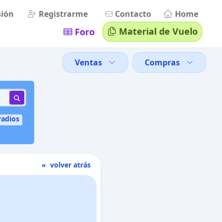
sión
Registrarme
Contacto
Home
Material de Vuelo
Foro
Ventas
Compras
radios
« volver atrás