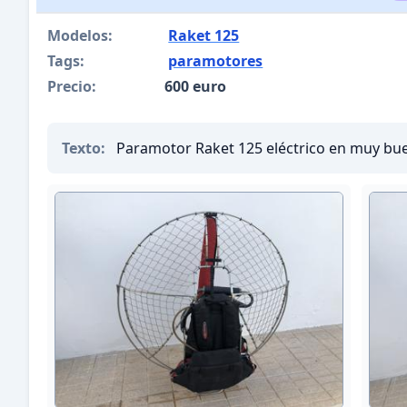
Modelos:
Raket 125
Tags:
paramotores
Precio:
600 euro
Texto:
Paramotor Raket 125 eléctrico en muy bue