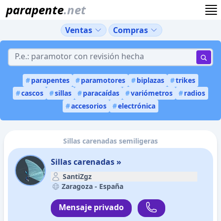
parapente
.net
Ventas
Compras
#
parapentes
#
paramotores
#
biplazas
#
trikes
#
cascos
#
sillas
#
paracaídas
#
variómetros
#
radios
#
accesorios
#
electrónica
Sillas carenadas semiligeras
Sillas carenadas »
SantiZgz
Zaragoza -
España
Mensaje privado