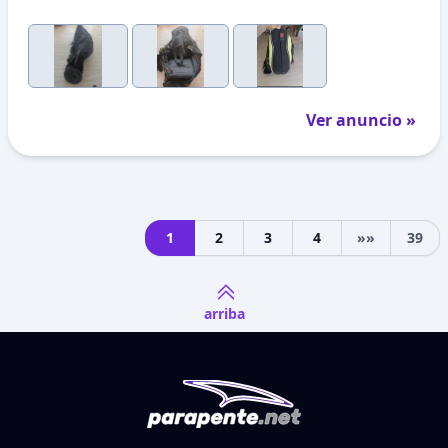
Ver anuncio »
1
2
3
4
»»
39
Next
arriba