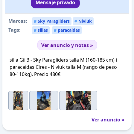
Mensaje privado
Marcas:
#
Sky Paragliders
#
Niviuk
Tags:
#
sillas
#
paracaidas
Ver anuncio y notas »
silla Gii 3 - Sky Paragliders talla M (160-185 cm) i
paracaídas Cires - Niviuk talla M (rango de peso
80-110kg). Precio 480€
Ver anuncio »