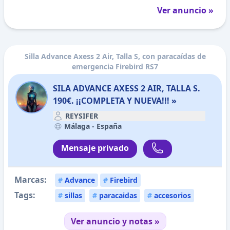
Ver anuncio »
Silla Advance Axess 2 Air, Talla S, con paracaídas de
emergencia Firebird RS7
SILA ADVANCE AXESS 2 AIR, TALLA S.
190€. ¡¡COMPLETA Y NUEVA!!! »
REYSIFER
Málaga -
España
Mensaje privado
Marcas:
#
Advance
#
Firebird
Tags:
#
sillas
#
paracaidas
#
accesorios
Ver anuncio y notas »