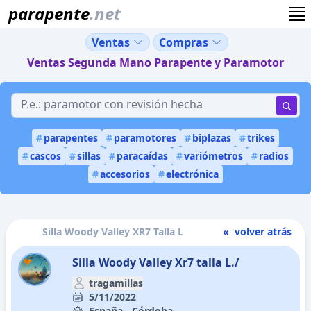
parapente
.net
Ventas
Compras
Ventas Segunda Mano Parapente y Paramotor
#
parapentes
#
paramotores
#
biplazas
#
trikes
#
cascos
#
sillas
#
paracaídas
#
variómetros
#
radios
#
accesorios
#
electrónica
Silla Woody Valley XR7 Talla L
« volver atrás
Silla Woody Valley Xr7 talla L./
tragamillas
5/11/2022
España - Córdoba