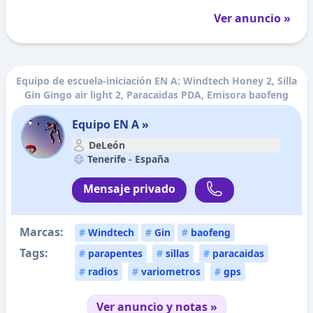
Ver anuncio »
Equipo de escuela-iniciación EN A: Windtech Honey 2, Silla
Gin Gingo air light 2, Paracaidas PDA, Emisora baofeng
Equipo EN A »
DeLeón
Tenerife -
España
Mensaje privado
Marcas:
#
Windtech
#
Gin
#
baofeng
Tags:
#
parapentes
#
sillas
#
paracaidas
#
radios
#
variometros
#
gps
Ver anuncio y notas »