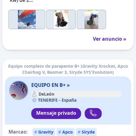
Kw) de 2...
Ver anuncio »
Equipo completo de parapente B+ (Gravity Xrocket, Apco
Chairbag V, Beamer 3, Siryde SYS'Evolution)
EQUIPO EN B+ »
DeLeón
TENERIFE -
España
Mensaje privado
Marcas:
#
Gravity
#
Apco
#
Siryde