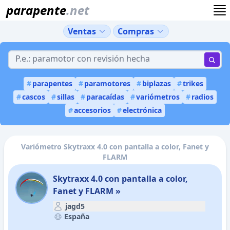
parapente
.net
Ventas
Compras
#
parapentes
#
paramotores
#
biplazas
#
trikes
#
cascos
#
sillas
#
paracaídas
#
variómetros
#
radios
#
accesorios
#
electrónica
Variómetro Skytraxx 4.0 con pantalla a color, Fanet y
FLARM
Skytraxx 4.0 con pantalla a color,
Fanet y FLARM »
jagd5
España