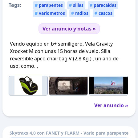
Tags:
#
parapentes
#
sillas
#
paracaidas
#
variometros
#
radios
#
cascos
Ver anuncio y notas »
Vendo equipo en b+ semiligero. Vela Gravity
Xrocket M con unas 15 horas de vuelo. Silla
reversible apco chairbag V (2,8 Kg.) , un año de
uso, como...
Ver anuncio »
Skytraxx 4.0 con FANET y FLARM - Vario para parapente