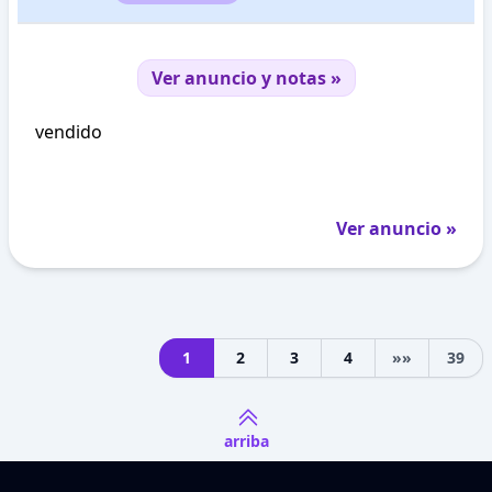
Ver anuncio y notas »
vendido
Ver anuncio »
1
2
3
4
»»
39
Next
arriba