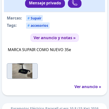
Mensaje privado
Marcas:
#
Supair
Tags:
#
accesorios
Ver anuncio y notas »
MARCA SUPAIR COMO NUEVO 35e
Ver anuncio »
Paramotor Eléctrico Paracell +Less 10.8 (15 Kw) 2016