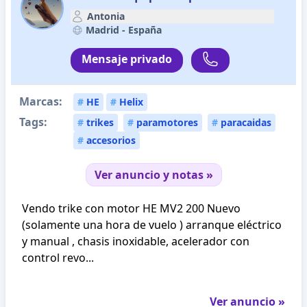
Antonia
Madrid -
España
Mensaje privado
Marcas:
#
HE
#
Helix
Tags:
#
trikes
#
paramotores
#
paracaidas
#
accesorios
Ver anuncio y notas »
Vendo trike con motor HE MV2 200 Nuevo
(solamente una hora de vuelo ) arranque eléctrico
y manual , chasis inoxidable, acelerador con
control revo...
Ver anuncio »