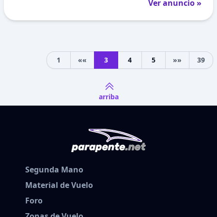
Ver anuncio »
1
««
3
4
5
»»
39
Previous
Next
arriba
Segunda Mano
Material de Vuelo
Foro
Zonas de Vuelo