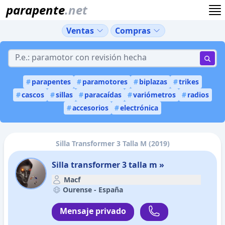
parapente
.net
Ventas
Compras
#
parapentes
#
paramotores
#
biplazas
#
trikes
#
cascos
#
sillas
#
paracaídas
#
variómetros
#
radios
#
accesorios
#
electrónica
Silla Transformer 3 Talla M (2019)
Silla transformer 3 talla m »
Macf
Ourense -
España
Mensaje privado