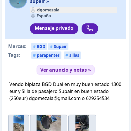
supair »
dgomezala
España
Mensaje privado
Marcas:
#
BGD
#
Supair
Tags:
#
parapentes
#
sillas
Ver anuncio y notas »
Vendo biplaza BGD Dual en muy buen estado 1300
eur y Silla de pasajero Supair en buen estado
(250eur) dgomezala@gmail.com o 629254534