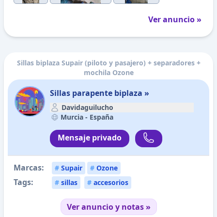
Ver anuncio »
Sillas biplaza Supair (piloto y pasajero) + separadores +
mochila Ozone
Sillas parapente biplaza »
Davidaguilucho
Murcia -
España
Mensaje privado
Marcas:
#
Supair
#
Ozone
Tags:
#
sillas
#
accesorios
Ver anuncio y notas »