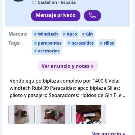
Castellon -
España
Mensaje privado
Marcas:
#
Windtech
#
Apco
#
Gin
Tags:
#
parapentes
#
paracaidas
#
sillas
#
accesorios
Ver anuncio y notas »
Vendo equipo biplaza completo por 1400 € Vela:
windtech Rubi 39 Paracaidas: apco biplaza Sillas:
piloto y pasajero Separadores: rigidos de Gin El e...
Ver anuncio »