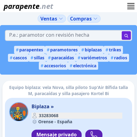
parapente
.net
Ventas
Compras
#
parapentes
#
paramotores
#
biplazas
#
trikes
#
cascos
#
sillas
#
paracaídas
#
variómetros
#
radios
#
accesorios
#
electrónica
Equipo biplaza: vela Nova, silla piloto Sup'Air Bífida talla
M, paracaídas y silla pasajero Kortel Bi
Biplaza »
33283068
Orense -
España
Mensaje privado