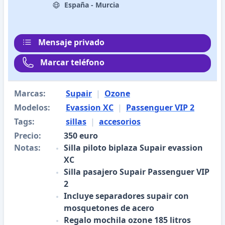
España - Murcia
Mensaje privado
Marcar teléfono
Marcas:
Supair
|
Ozone
Modelos:
Evassion XC
|
Passenguer VIP 2
Tags:
sillas
|
accesorios
Precio:
350 euro
Notas:
Silla piloto biplaza Supair evassion
XC
Silla pasajero Supair Passenguer VIP
2
Incluye separadores supair con
mosquetones de acero
Regalo mochila ozone 185 litros