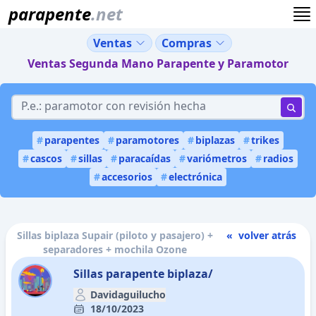
parapente
.net
Ventas
Compras
Ventas Segunda Mano Parapente y Paramotor
#
parapentes
#
paramotores
#
biplazas
#
trikes
#
cascos
#
sillas
#
paracaídas
#
variómetros
#
radios
#
accesorios
#
electrónica
Sillas biplaza Supair (piloto y pasajero) +
« volver atrás
separadores + mochila Ozone
Sillas parapente biplaza/
Davidaguilucho
18/10/2023