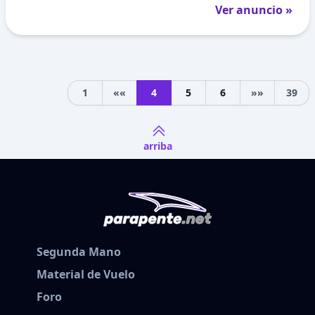
Ver anuncio »
1
««
4
5
6
»»
39
Previous
Next
arriba
Segunda Mano
Material de Vuelo
Foro