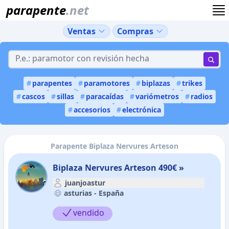
parapente
.net
Ventas
Compras
#
parapentes
#
paramotores
#
biplazas
#
trikes
#
cascos
#
sillas
#
paracaídas
#
variómetros
#
radios
#
accesorios
#
electrónica
Parapente Biplaza Nervures Arteson
Biplaza Nervures Arteson 490€ »
juanjoastur
asturias -
España
vendido