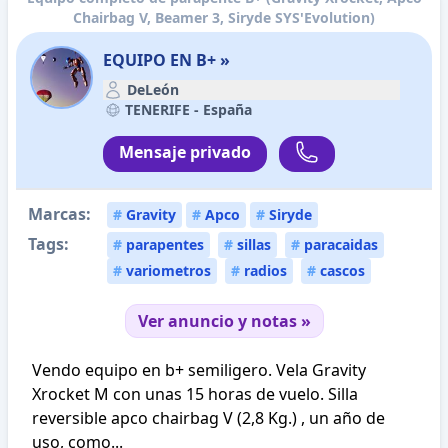
Chairbag V, Beamer 3, Siryde SYS'Evolution)
EQUIPO EN B+ »
DeLeón
TENERIFE -
España
Mensaje privado
Marcas:
#
Gravity
#
Apco
#
Siryde
Tags:
#
parapentes
#
sillas
#
paracaidas
#
variometros
#
radios
#
cascos
Ver anuncio y notas »
Vendo equipo en b+ semiligero. Vela Gravity
Xrocket M con unas 15 horas de vuelo. Silla
reversible apco chairbag V (2,8 Kg.) , un año de
uso, como...