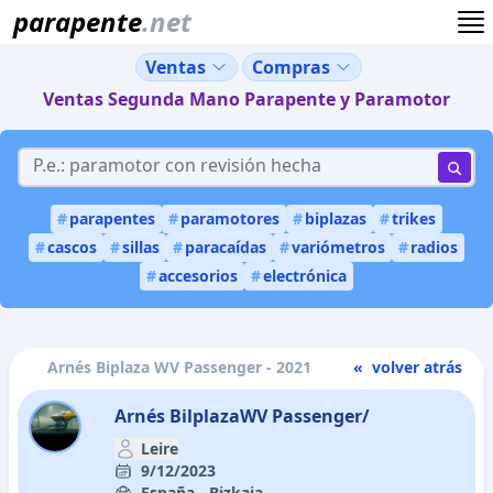
parapente
.net
Ventas
Compras
Ventas Segunda Mano Parapente y Paramotor
#
parapentes
#
paramotores
#
biplazas
#
trikes
#
cascos
#
sillas
#
paracaídas
#
variómetros
#
radios
#
accesorios
#
electrónica
Arnés Biplaza WV Passenger - 2021
« volver atrás
Arnés BilplazaWV Passenger/
Leire
9/12/2023
España - Bizkaia