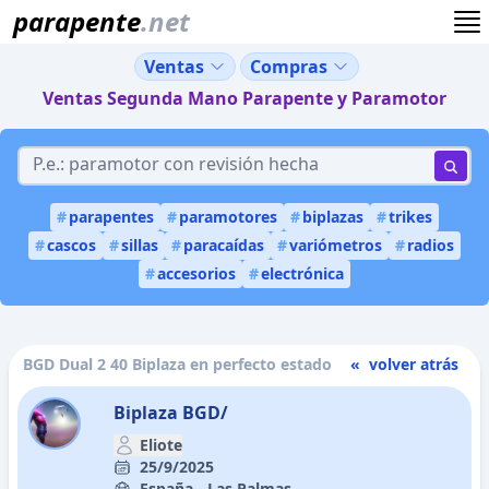
parapente
.net
Ventas
Compras
Ventas Segunda Mano Parapente y Paramotor
#
parapentes
#
paramotores
#
biplazas
#
trikes
#
cascos
#
sillas
#
paracaídas
#
variómetros
#
radios
#
accesorios
#
electrónica
BGD Dual 2 40 Biplaza en perfecto estado
« volver atrás
Biplaza BGD/
Eliote
25/9/2025
España - Las Palmas